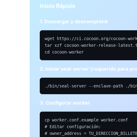
Inicio Rápido
1. Descargar y descomprimir
wget https://ci.cocoon.org/cocoon-work
tar xzf cocoon-worker-release-latest.t
cd cocoon-worker
2. Iniciar seal-server (requerido para p
./bin/seal-server --enclave-path ./bi
3. Configurar worker
cp worker.conf.example worker.conf

# Editar configuración:

# owner_address = TU_DIRECCION_BILLETE