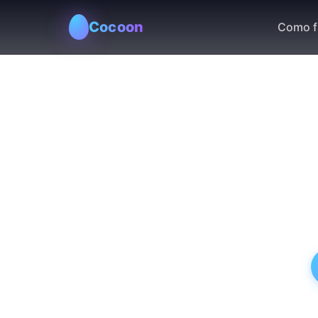
Cocoon
Como f
Proporc
por pro