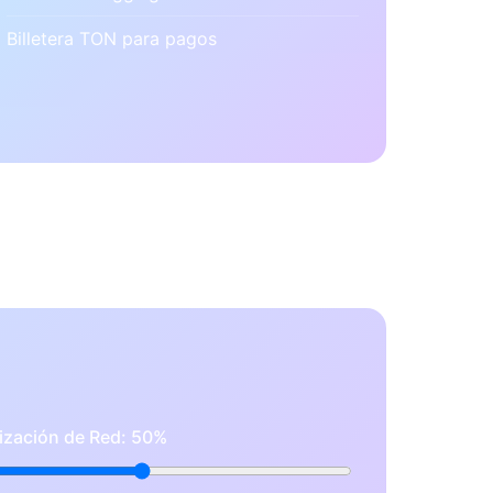
Billetera TON para pagos
lización de Red:
50%