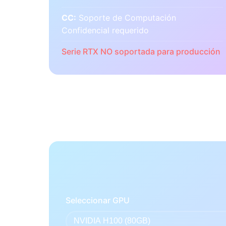
CC:
Soporte de Computación
Confidencial requerido
Serie RTX NO soportada para producción
Seleccionar GPU
NVIDIA H100 (80GB)