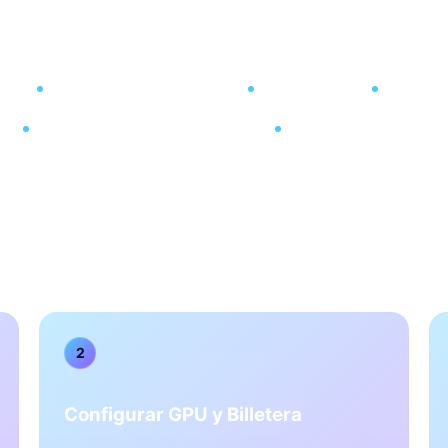
EN ESTA PÁGINA
e
Calculadora de Ganancias
Inicio Rápido
Cómo Func
Guía de Configuración Completa
Preguntas Frecuentes
2
Configurar GPU y Billetera