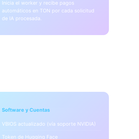
Inicia el worker y recibe pagos
automáticos en TON por cada solicitud
de IA procesada.
Software y Cuentas
VBIOS actualizado (vía soporte NVIDIA)
Token de Hugging Face