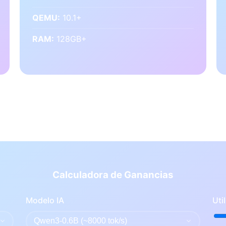
QEMU:
10.1+
RAM:
128GB+
Calculadora de Ganancias
Modelo IA
Uti
Qwen3-0.6B (~8000 tok/s)