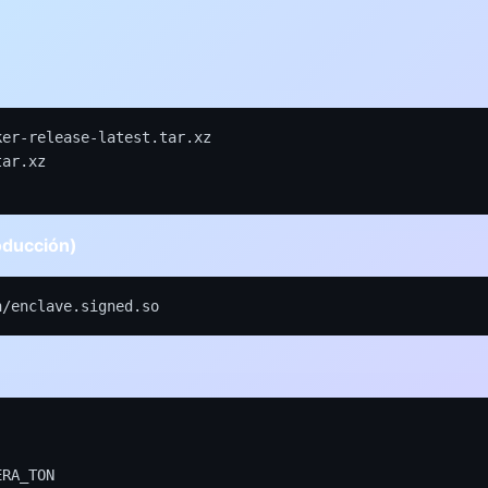
er-release-latest.tar.xz

ar.xz

roducción)
n/enclave.signed.so
RA_TON
