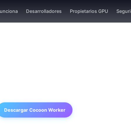
unciona
Desarrolladores
Propietarios GPU
Segur
Gana TON con Tu GPU
iona potencia de cálculo a la red Cocoon y re
cesar solicitudes de inferencia IA. Seguro, tran
y completamente automatizado.
Descargar Cocoon Worker
Leer Documentación