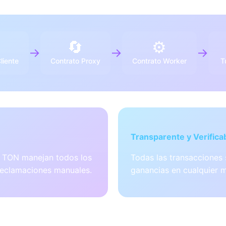

🔄
⚙️
→
→
→
Cliente
Contrato Proxy
Contrato Worker
T
Transparente y Verifica
in TON manejan todos los
Todas las transacciones 
reclamaciones manuales.
ganancias en cualquier 