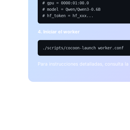
# gpu = 0000:01:00.0

# model = Qwen/Qwen3-0.6B

# hf_token = hf_xxx...
4. Iniciar el worker
./scripts/cocoon-launch worker.conf
Para instrucciones detalladas, consulta la
Cómo Funcionan los 